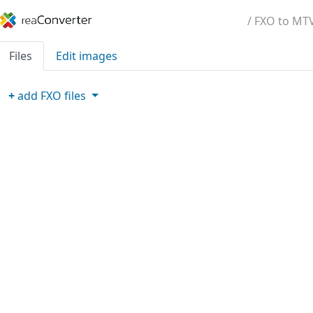
/ FXO to MT
Files
Edit images
+
add
FXO
files